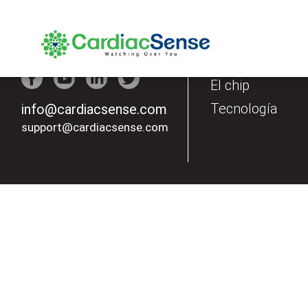
Nuestros produ
El Reloj
El chip
Tecnología
info@cardiacsense.com
support@cardiacsense.com