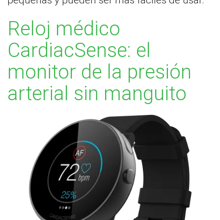
pequeñas y pueden ser más fáciles de usar.
Reloj médico
CardiacSense: el
monitor de la presión
arterial sin manguito