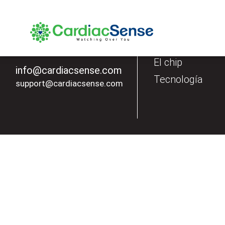
Nuestros produ
El Reloj
El chip
info@cardiacsense.com
Tecnología
support@cardiacsense.com