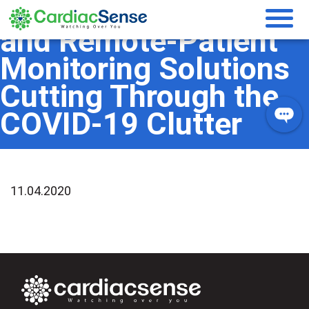
Several Telemedicine
and Remote-Patient
Monitoring Solutions
Cutting Through the
COVID-19 Clutter
11.04.2020