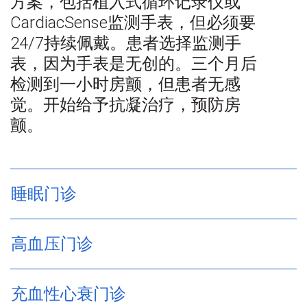
方案，包括植入式循环记录仪或
CardiacSense监测手表，但必须要
24/7持续佩戴。患者选择监测手
表，因为手表是无创的。三个月后
检测到一小时房颤，但患者无感
觉。开始给予抗凝治疗，预防房
颤。
睡眠门诊
高血压门诊
充血性心衰门诊